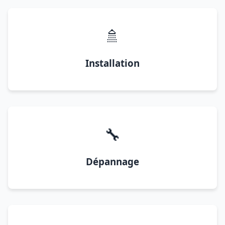
🚿
Installation
🔧
Dépannage