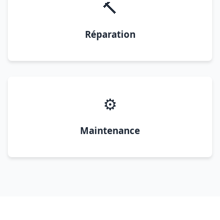
🔨
Réparation
⚙️
Maintenance