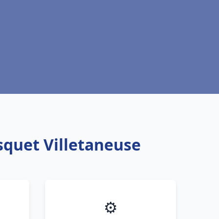
squet Villetaneuse
⚙️