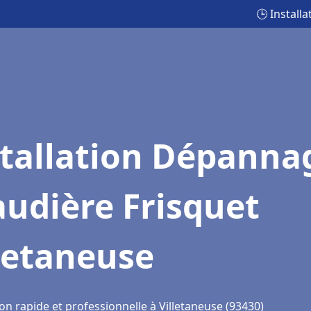
🕒 Install
stallation Dépanna
udière Frisquet
letaneuse
on rapide et professionnelle à Villetaneuse (93430)