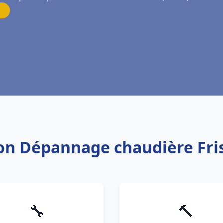
tion Dépannage chaudière Fri
🔧
🔨