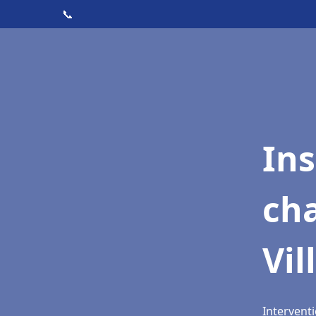
📞
In
cha
Vil
Interventi