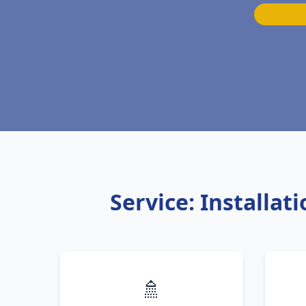
Service: Installa
🚿