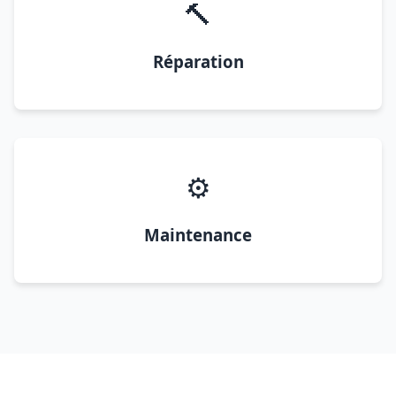
🔨
Réparation
⚙️
Maintenance