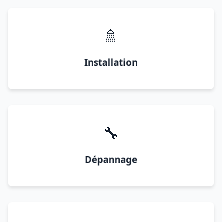
🚿
Installation
🔧
Dépannage