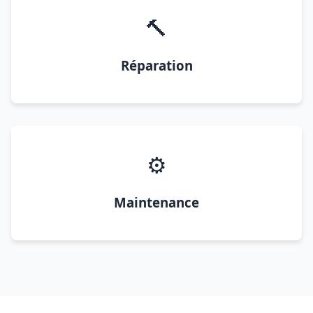
🔨
Réparation
⚙️
Maintenance