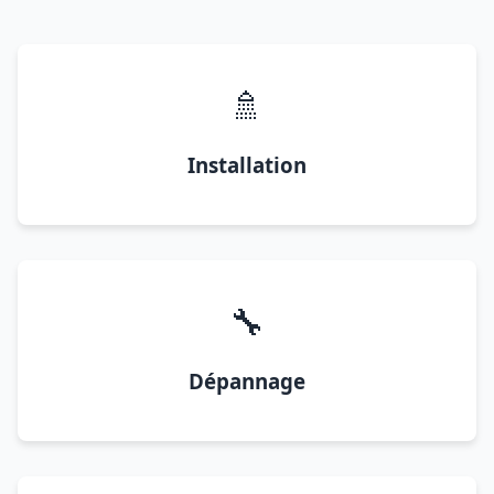
🚿
Installation
🔧
Dépannage